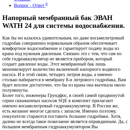
0
Вопрос - Ответ
Напорный мембранный бак ЭВАН
WATH 24 для системы водоснабжения.
Как бы ни казалось удивительным, но даже восьмилитровый
гидробак совершенно нормальным образом обеспечивает
комфортное водоснабжение и гарантирует подачу воды из
крана под нужным давленым. Связано это с тем, что сам по
себе гидроаккумулятор не является прибором, который
создает давление воды. Этот мембранный бак лишь
минимизирует количество включений напорного водяного
насоса. И в этой связи, четырех литров воды, а именно
столько набирается в мембрану 8-и литрового гидробака, Вам
будет вполне достаточно, что бы из крана она вытекала около
полуминуты.
Более того, инженеры Грундфос, в своей самой продвинутой
серии скважинных насосов SQE в комплект прилагают
именно восьмилитровый гидроаккумулятор. В России же,
есть желание многое сделать с запасом. Именно поэтому,
покупатели стараются поставить большие гидробаки. Хотя,
далеко не всегда такое пожелание является оправданным. Да, с
большим мембранным гидроаккумулятором Вы