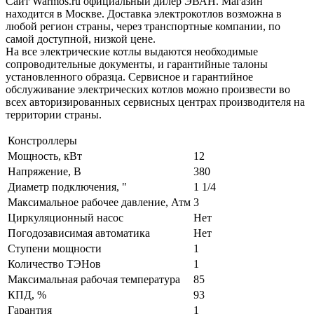
Сайт Warmos.ru официальный дилер ЭВАН. Магазин
находится в Москве. Доставка электрокотлов возможна в
любой регион страны, через транспортные компании, по
самой доступной, низкой цене.
На все электрические котлы выдаются необходимые
сопроводительные документы, и гарантийные талоны
установленного образца. Сервисное и гарантийное
обслуживание электрических котлов можно произвести во
всех авторизированных сервисных центрах производителя на
территории страны.
Констроллеры
Мощность, кВт
12
Напряжение, В
380
Диаметр подключения, "
1 1/4
Максимальное рабочее давление, Атм
3
Циркуляционный насос
Нет
Погодозависимая автоматика
Нет
Ступени мощности
1
Количество ТЭНов
1
Максимальная рабочая температура
85
КПД, %
93
Гарантия
1