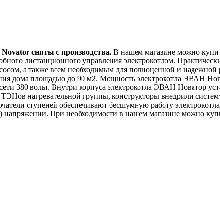
Novator сняты с производства.
В нашем магазине можно купи
удобного дистанционного управления электрокотлом. Практичес
осом, а также всем необходимым для полноценной и надежной 
ния дома площадью до 90 м2. Мощность электрокотла ЭВАН Нова
сети 380 вольт. Внутри корпуса электрокотла ЭВАН Новатор ус
х ТЭНов нагревательной группы, конструкторы внедрили систем
чатели ступеней обеспечивают бесшумную работу электрокотла. 
) напряжении. При необходимости в нашем магазине можно куп