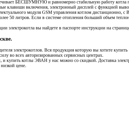
ечивает БЕСШУМНУЮ и равномерно стабильную работу котла пр
нные клавиши включения, электронный дисплей с функцией выво
лектуального модуля GSM управления котлом дистанционно, с В
более 50 литров. Если в системе отопления больший объем тепло
и электрокотла вы найдете в паспорте инструкции на странице
скве.
ителя электрокотлов. Вся продукция которую вы хотите купить
илу во всех авторизированных сервисных центрах.
ии, и купить котлы ЭВАН у нас можно со скидкой. Доставка эле
 низкой цене.