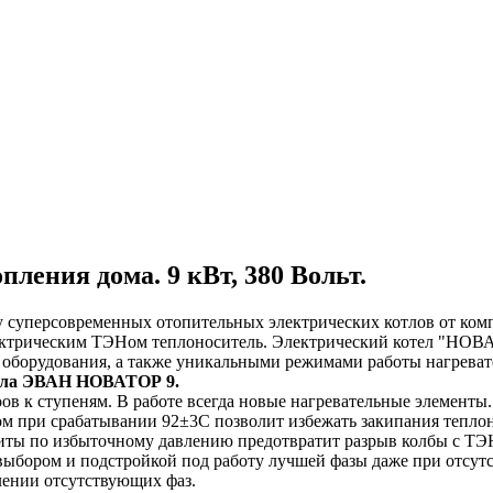
ления дома. 9 кВт, 380 Вольт.
 суперсовременных отопительных электрических котлов от комп
ектрическим ТЭНом теплоноситель. Электрический котел "НОВА
 оборудования, а также уникальными режимами работы нагреват
котла ЭВАН НОВАТОР 9.
ов к ступеням. В работе всегда новые нагревательные элементы
ком при срабатывании 92±3С позволит избежать закипания тепло
ащиты по избыточному давлению предотвратит разрыв колбы с Т
м выбором и подстройкой под работу лучшей фазы даже при отсу
лении отсутствующих фаз.