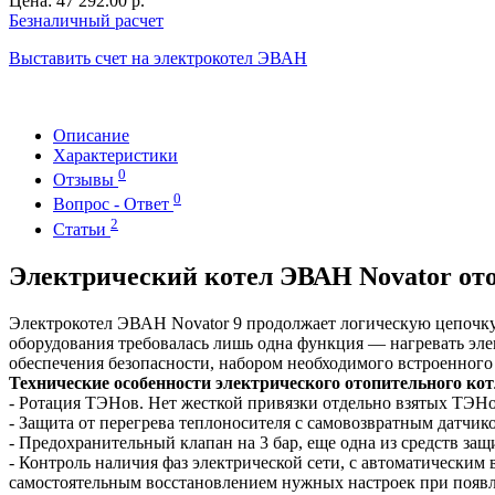
Цена:
47 292.00 р.
Безналичный расчет
Выставить счет на электрокотел ЭВАН
Описание
Характеристики
0
Отзывы
0
Вопрос - Ответ
2
Статьи
Электрический котел ЭВАН Novator отоп
Электрокотел ЭВАН Novator 9 продолжает логическую цепочку
оборудования требовалась лишь одна функция — нагревать эл
обеспечения безопасности, набором необходимого встроенного
Технические особенности электрического отопительного 
- Ротация ТЭНов. Нет жесткой привязки отдельно взятых ТЭНо
- Защита от перегрева теплоносителя с самовозвратным датчи
- Предохранительный клапан на 3 бар, еще одна из средств з
- Контроль наличия фаз электрической сети, с автоматически
самостоятельным восстановлением нужных настроек при появ