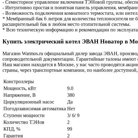
- Семисторное управление включения ТЭНовой группы, обесп
- Интуитивно простая и понятная панель управления, мембра
- Возможность подключения комнатного термостата, или интел
* Мембранный бак 6 литров для количества теплоносителя не 
расширительный бак в любом место отопительной системы.
* Всю техническую информацию и рекомендации по эксплуатаци
Купить электрический котел ЭВАН Новатор в Мо
Магазин Warmos.ru официальный дилер завода ЭВАН, производ
сопроводительной документации. Гарантийные талоны имеют с
Наш магазин находится в Москве, у нас часто проводятся акц
страны, через транспортные компании, по наиболее доступной,
Констроллеры
Мощность, кВт
9.0
Напряжение, В
380
Циркуляционный насос
Да
Погодозависимая автоматика
Нет
Ступени мощности
3/ 6/ 9
Количество ТЭНов
2
КПД, %
99
Гарантия
2