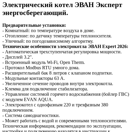
Электрический котел ЭВАН Эксперт
энергосберегающий.
Предварительные установки:
- Комнатный: по температуре воздуха в доме.
- Отопление: по датчику температуры теплоносителя.
- Уличный: по погодозависимому алгоритму.
Технические особенности электрокотла ЭВАН Expert 2026:
- Автоматическая трехступенчатая регулировка мощности.
- Дисплей 3.2".
- Встроенный модуль Wi-Fi, Open Therm.
- Протокол Modbus RTU умного дома.
- Расширительный бак 8 литров с клапаном подпитки.
- Модульные контакторы 63 А.
- Увеличенное сечение проводов внутри электрокотла.
- Клемма для подключение стабилизатора.
- Управление системой горячего водоснабжения (бойлер ГВС)
с модулем EVAN AQUA.
- Электрокотел с однофазным 220 и трехфазным 380
подключением.
- Система самодиагностики.
- Может работать с водой и современными теплоносителями.
Техническая информация, рекомендации по эксплуатации,
настройке и подключению находятся в инструкции к